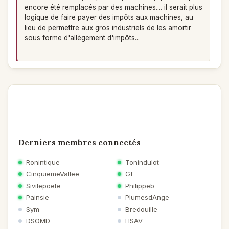
encore été remplacés par des machines.... il serait plus
logique de faire payer des impôts aux machines, au
lieu de permettre aux gros industriels de les amortir
sous forme d'allègement d'impôts...
Oxalys
le 09/03/2020 à 11:11
Poème
Lucienne, tu soulèves là un problème de génération
criant d'aberration et d'injustice : le chômage des
jeunes !
Derniers membres connectés
Alors qu'en même temps, on oblige "les vieux" à
travailler de plus en plus longtemps, au nom de
Ronintique
Tonindulot
l'allongement de la vie et de l'allègement du travail
CinquiemeVallee
Gf
grâce aux machines.
Sivilepoete
Philippeb
Painsie
PlumesdAnge
Sym
Bredouille
CinquiemeVallee
le 08/03/2020 à 22:18
DSOMD
HSAV
Poème