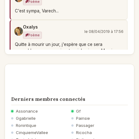
Poème
C'est sympa, Varech...
Oxalys
le 08/04/2019 à 17:56
Poème
Quitte à mourir un jour, j'espère que ce sera
ensemble, mes souvenirs et moi, Lucienne. Merci pour
tes magnifiques vers qui me vont droit au coeur
Amitiés Catherine
Varech
le 07/04/2019 à 17:12
Poème
Derniers membres connectés
Jolie et émouvante esquisse d'un passé...
Assonance
Gf
Ggabrielle
Painsie
Arcane
le 07/04/2019 à 10:12
Ronintique
Passager
Poème
CinquiemeVallee
Ricocha
Ne versons aucun pleurs