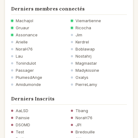
Derniers membres connectés
Machajol
Viemartienne
Gruaur
Ricocha
Assonance
Jim
Arielle
Kerdrel
NoraH76
Boblawap
Lau
Nostahrj
Tonindulot
Magmastar
Passager
Madykissine
PlumesdAnge
Oxalys
Amidumonde
PierreLamy
Derniers Inscrits
AaLSD
Tbang
Painsie
NoraH76
DSOMD
JPI
Test
Bredouille