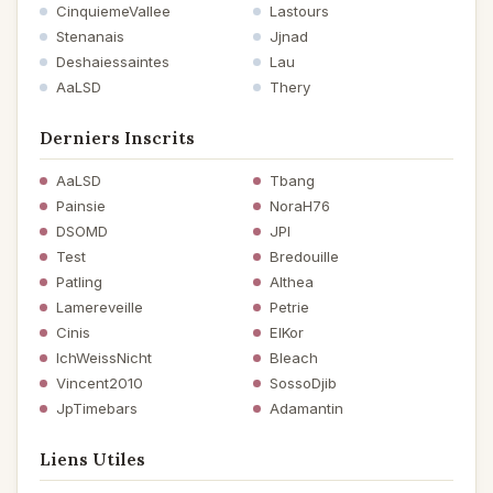
CinquiemeVallee
Lastours
Stenanais
Jjnad
Deshaiessaintes
Lau
AaLSD
Thery
Derniers Inscrits
AaLSD
Tbang
Painsie
NoraH76
DSOMD
JPI
Test
Bredouille
Patling
Althea
Lamereveille
Petrie
Cinis
ElKor
IchWeissNicht
Bleach
Vincent2010
SossoDjib
JpTimebars
Adamantin
Liens Utiles