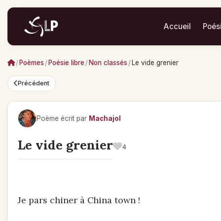
Accueil
Poés
/
Poèmes
/
Poésie libre
/
Non classés
/
Le vide grenier
Précédent
Poème écrit par
Machajol
Le vide grenier
4
Je pars chiner à China town !