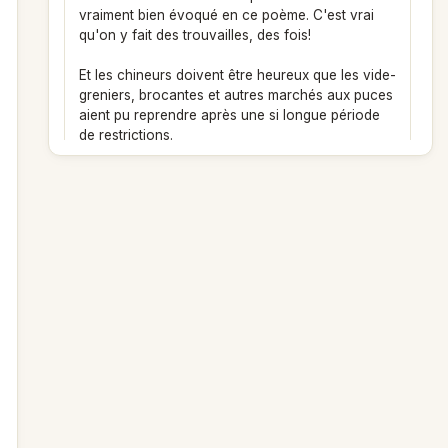
vraiment bien évoqué en ce poème. C'est vrai
qu'on y fait des trouvailles, des fois!
Et les chineurs doivent être heureux que les vide-
greniers, brocantes et autres marchés aux puces
aient pu reprendre après une si longue période
de restrictions.
Machajol
le 17/10/2021 à 17:15
Poème
Merci Loren pour le commentaire, et le soutien !
A bientôt pour vous lire aussi !
Loren
le 16/10/2021 à 11:23
Poème
Bonjour Machajol,
Bon courage pour votre opération et bonne
convalescence à vous!
Merci pour ce poème riche en images.