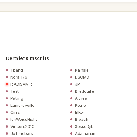
Derniers Inscrits
Tbang
Painsie
NoraH76
DSOMD
RIADISAMIR
JPI
Test
Bredouille
Patling
Althea
Lamereveille
Petrie
Cinis
ElKor
IchWeissNicht
Bleach
Vincent2010
SossoDjib
JpTimebars
Adamantin