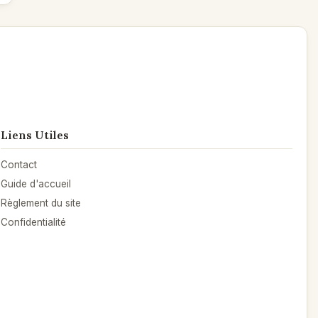
Kerdrel
le 14/10/2021 à 14:43
Poème
Un poème plein d'allant
pas le moins du monde
mou du genou
parfois il faut savoir raison garder
et s'économiser au propre comme au figuré
Liens Utiles
Contact
Guide d'accueil
Règlement du site
Confidentialité