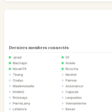
Derniers membres connectés
Jjnad
Gf
Machajol
Arielle
NoraH76
Ricocha
Tbang
Kerdrel
Oxalys
Painsie
Mademoiselle
Assonance
KmilleG
Capsule
Rickways
Lespoetes
PierreLamy
Viemartienne
Lefebvre
Besac