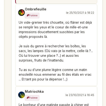
Ombrefeuille
le 25/10/2021 à 18:22
Poème
Un vide-grenier très chouette, où flâner est déjà
se remplir les yeux et le coeur de mille-et-une
impressions doucettement suscitées par les
objets proposés là.
Je suis du genre à rechercher les boîtes, les
sacs, les lampes (Où vais-je la mettre, celle-là ?...
Où lui trouver une place ?...) et aussi les
surprises, fruits de l'inattendu.
Tu as su d'une plume légère comme un matin
ensoleillé nous emmener au fil des étals en vrac
... Et tant pis pour la dépense !...;)
Matriochka
le 23/10/2021 à 16:45
Poème
Le bonheur d'une matinée passée à chiner est