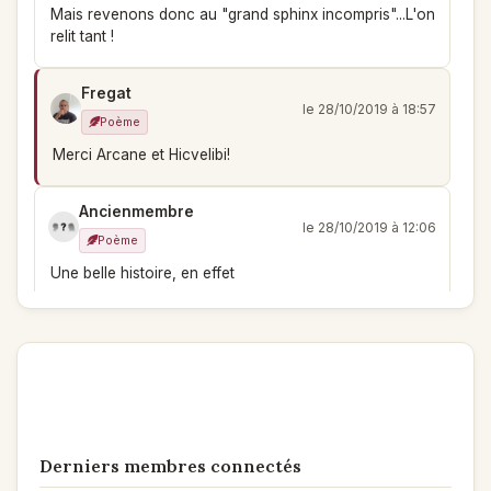
Mais revenons donc au "grand sphinx incompris"...L'on
relit tant !
Fregat
le 28/10/2019 à 18:57
Poème
Merci Arcane et Hicvelibi!
Ancienmembre
le 28/10/2019 à 12:06
Poème
Une belle histoire, en effet
Arcane
le 28/10/2019 à 11:49
Poème
Touchant jusqu'à la moelle du ROC ensorcelant !
Beauté de la phrase et forme de fable prenante qui
tient en haleine jusqu'à la fin ! Merci et vote
Derniers membres connectés