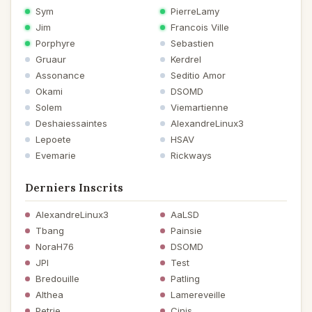
Sym
PierreLamy
Jim
Francois Ville
Porphyre
Sebastien
Gruaur
Kerdrel
Assonance
Seditio Amor
Okami
DSOMD
Solem
Viemartienne
Deshaiessaintes
AlexandreLinux3
Lepoete
HSAV
Evemarie
Rickways
Derniers Inscrits
AlexandreLinux3
AaLSD
Tbang
Painsie
NoraH76
DSOMD
JPI
Test
Bredouille
Patling
Althea
Lamereveille
Petrie
Cinis