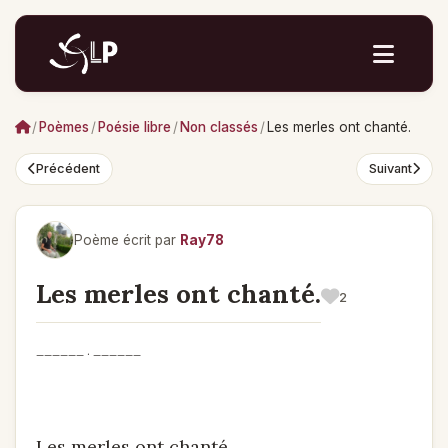
/
Poèmes
/
Poésie libre
/
Non classés
/
Les merles ont chanté.
Précédent
Suivant
Poème écrit par
Ray78
Les merles ont chanté.
2
______ . ______
Les merles ont chanté