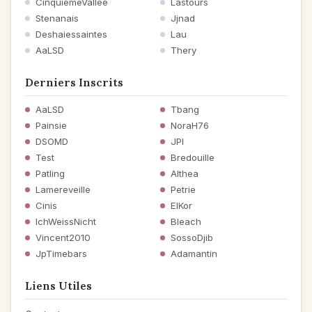
CinquiemeVallee
Lastours
Stenanais
Jjnad
Deshaiessaintes
Lau
AaLSD
Thery
Derniers Inscrits
AaLSD
Tbang
Painsie
NoraH76
DSOMD
JPI
Test
Bredouille
Patling
Althea
Lamereveille
Petrie
Cinis
ElKor
IchWeissNicht
Bleach
Vincent2010
SossoDjib
JpTimebars
Adamantin
Liens Utiles