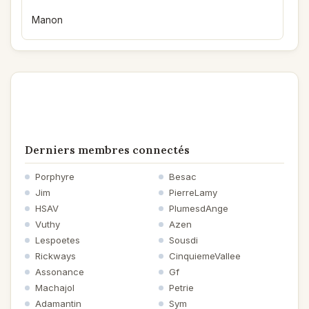
Manon
Derniers membres connectés
Porphyre
Besac
Jim
PierreLamy
HSAV
PlumesdAnge
Vuthy
Azen
Lespoetes
Sousdi
Rickways
CinquiemeVallee
Assonance
Gf
Machajol
Petrie
Adamantin
Sym