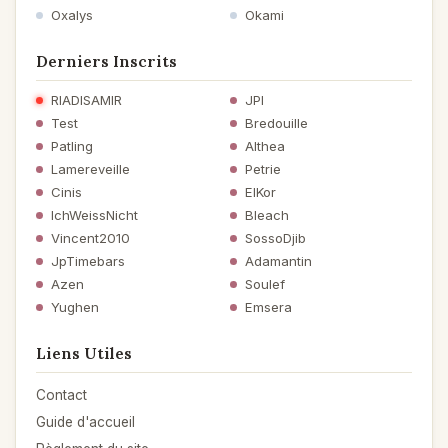
Oxalys
Okami
Derniers Inscrits
RIADISAMIR
JPI
Test
Bredouille
Patling
Althea
Lamereveille
Petrie
Cinis
ElKor
IchWeissNicht
Bleach
Vincent2010
SossoDjib
JpTimebars
Adamantin
Azen
Soulef
Yughen
Emsera
Liens Utiles
Contact
Guide d'accueil