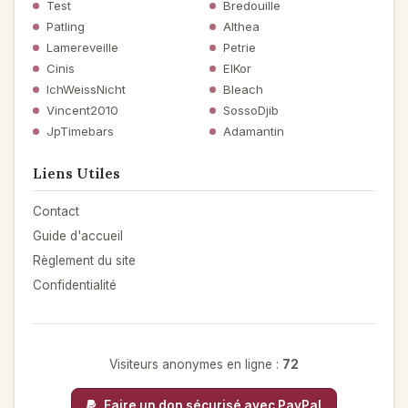
Test
Bredouille
Patling
Althea
Lamereveille
Petrie
Cinis
ElKor
IchWeissNicht
Bleach
Vincent2010
SossoDjib
JpTimebars
Adamantin
Liens Utiles
Contact
Guide d'accueil
Règlement du site
Confidentialité
Visiteurs anonymes en ligne :
72
Faire un don sécurisé avec PayPal