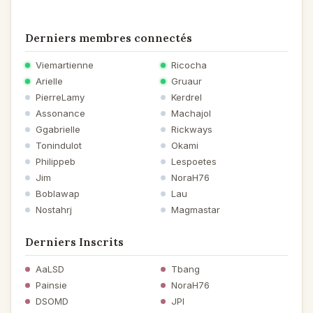
Derniers membres connectés
Viemartienne
Ricocha
Arielle
Gruaur
PierreLamy
Kerdrel
Assonance
Machajol
Ggabrielle
Rickways
Tonindulot
Okami
Philippeb
Lespoetes
Jim
NoraH76
Boblawap
Lau
Nostahrj
Magmastar
Derniers Inscrits
AaLSD
Tbang
Painsie
NoraH76
DSOMD
JPI