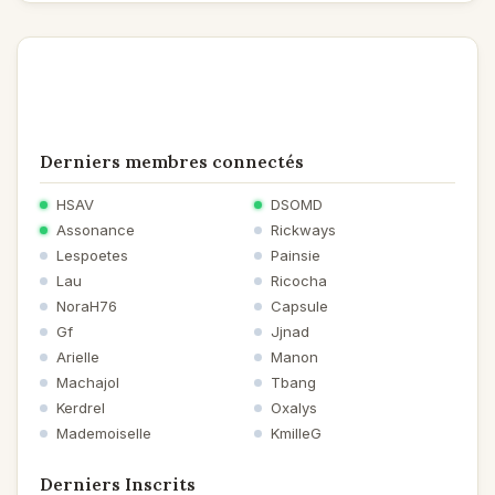
Derniers membres connectés
HSAV
DSOMD
Assonance
Rickways
Lespoetes
Painsie
Lau
Ricocha
NoraH76
Capsule
Gf
Jjnad
Arielle
Manon
Machajol
Tbang
Kerdrel
Oxalys
Mademoiselle
KmilleG
Derniers Inscrits