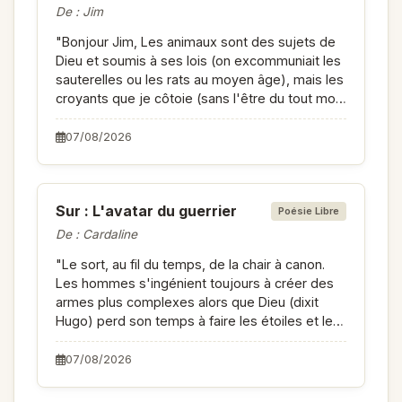
De : Jim
"Bonjour Jim, Les animaux sont des sujets de
Dieu et soumis à ses lois (on excommuniait les
sauterelles ou les rats au moyen âge), mais les
croyants que je côtoie (sans l'être du tout moi-
même) voient comme une hérésie de prêter
une âme ou même des sentiments aux bêtes.
07/08/2026
Seul l'humain (donc moi, par exemple) est
l'image de Dieu. "
Sur : L'avatar du guerrier
Poésie Libre
De : Cardaline
"Le sort, au fil du temps, de la chair à canon.
Les hommes s'ingénient toujours à créer des
armes plus complexes alors que Dieu (dixit
Hugo) perd son temps à faire les étoiles et les
fleurs. Sujet délicat à aborder en poésie, mais
bien ficelé par la progression temporelle de
07/08/2026
l"évolution des moyens (hors Bombe H). Le
caractère querelleur, lui, reste intemporel. Le