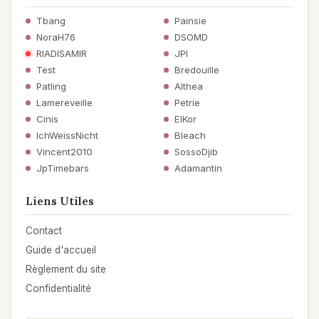
Tbang
Painsie
NoraH76
DSOMD
RIADISAMIR
JPI
Test
Bredouille
Patling
Althea
Lamereveille
Petrie
Cinis
ElKor
IchWeissNicht
Bleach
Vincent2010
SossoDjib
JpTimebars
Adamantin
Liens Utiles
Contact
Guide d'accueil
Règlement du site
Confidentialité