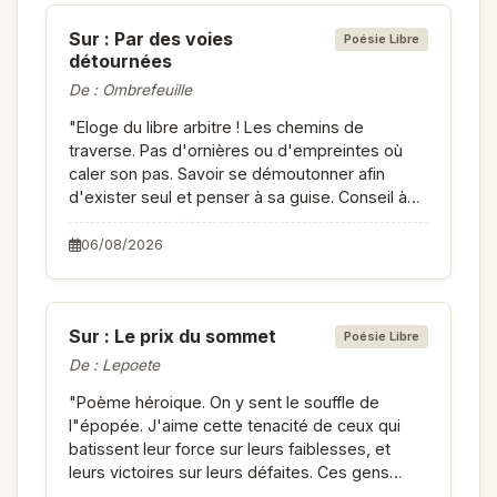
titre, avatar, (qui me renvoie au film) n'arrive
Sur : Par des voies
pas à me donner le sens péjoratif sans doute
Poésie Libre
détournées
recherché. (lecture personnelle, pardon). Mais
entends-nous ! Le message est passé. Bonne
De : Ombrefeuille
lecture claire et fluide comme j'aime."
"Eloge du libre arbitre ! Les chemins de
traverse. Pas d'ornières ou d'empreintes où
caler son pas. Savoir se démoutonner afin
d'exister seul et penser à sa guise. Conseil à
suivre !"
06/08/2026
Sur : Le prix du sommet
Poésie Libre
De : Lepoete
"Poème héroique. On y sent le souffle de
l"épopée. J'aime cette tenacité de ceux qui
batissent leur force sur leurs faiblesses, et
leurs victoires sur leurs défaites. Ces gens
devenus eux-mêmes malgré tout. Honneur et