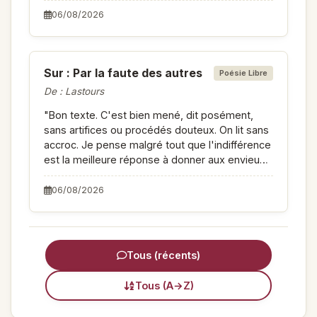
dignité. A coeur vaillant rien d'impossible !. "
06/08/2026
Sur : Par la faute des autres
Poésie Libre
De : Lastours
"Bon texte. C'est bien mené, dit posément,
sans artifices ou procédés douteux. On lit sans
accroc. Je pense malgré tout que l'indifférence
est la meilleure réponse à donner aux envieux
(l'ataraxie chez les anciens). Qu'importe en
effet le mépris d'un âne ? Il n'a qu'à s'en
06/08/2026
vouloir à lui-même, non ? PS : Il me semble que
moitié heureux fait hiatus."
Tous (récents)
Tous (A→Z)