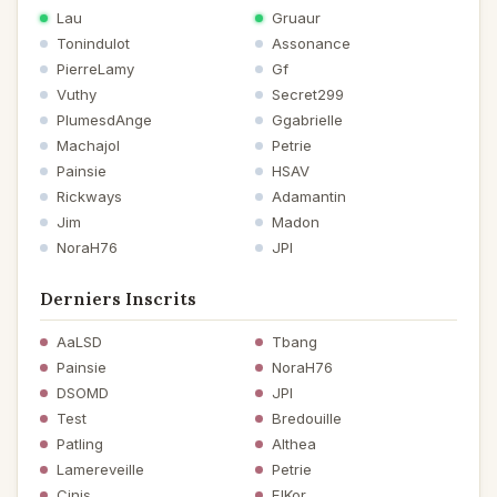
Lau
Gruaur
Tonindulot
Assonance
PierreLamy
Gf
Vuthy
Secret299
PlumesdAnge
Ggabrielle
Machajol
Petrie
Painsie
HSAV
Rickways
Adamantin
Jim
Madon
NoraH76
JPI
Derniers Inscrits
AaLSD
Tbang
Painsie
NoraH76
DSOMD
JPI
Test
Bredouille
Patling
Althea
Lamereveille
Petrie
Cinis
ElKor