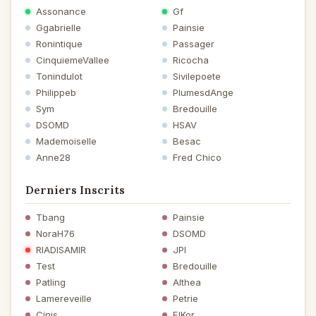
Assonance
Gf
Ggabrielle
Painsie
Ronintique
Passager
CinquiemeVallee
Ricocha
Tonindulot
Sivilepoete
Philippeb
PlumesdAnge
Sym
Bredouille
DSOMD
HSAV
Mademoiselle
Besac
Anne28
Fred Chico
Derniers Inscrits
Tbang
Painsie
NoraH76
DSOMD
RIADISAMIR
JPI
Test
Bredouille
Patling
Althea
Lamereveille
Petrie
Cinis
ElKor