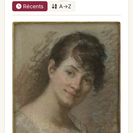
Récents
A→Z
Il est enterré au Père-Lachaise avec Mlle
Mayer.