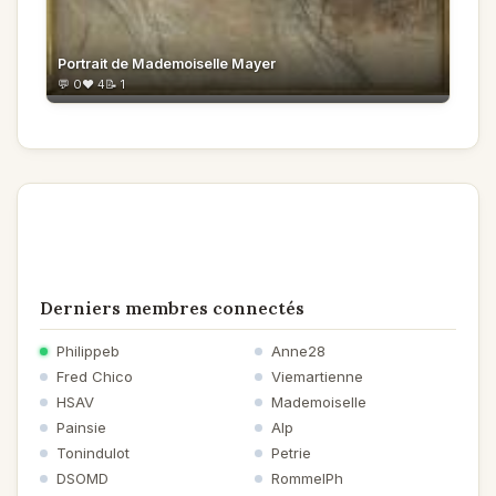
Portrait de Mademoiselle Mayer
💬 0
❤️ 4
📝 1
Derniers membres connectés
Philippeb
Anne28
Fred Chico
Viemartienne
HSAV
Mademoiselle
Painsie
Alp
Tonindulot
Petrie
DSOMD
RommelPh