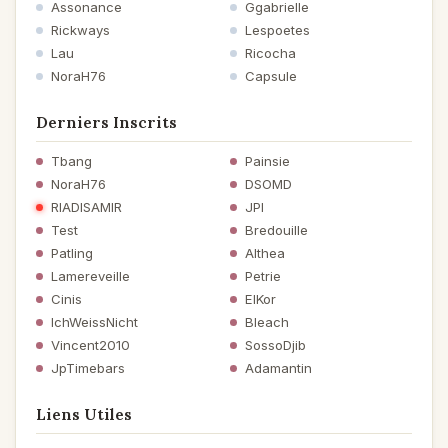
Assonance
Ggabrielle
Rickways
Lespoetes
Lau
Ricocha
NoraH76
Capsule
Derniers Inscrits
Tbang
Painsie
NoraH76
DSOMD
RIADISAMIR
JPI
Test
Bredouille
Patling
Althea
Lamereveille
Petrie
Cinis
ElKor
IchWeissNicht
Bleach
Vincent2010
SossoDjib
JpTimebars
Adamantin
Liens Utiles