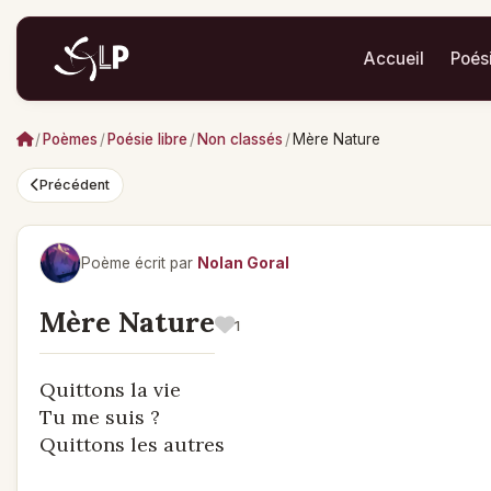
Accueil
Poés
/
Poèmes
/
Poésie libre
/
Non classés
/
Mère Nature
Précédent
Poème écrit par
Nolan Goral
Mère Nature
1
Quittons la vie
Tu me suis ?
Quittons les autres