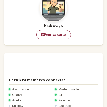
Rickways
Voir sa carte
Derniers membres connectés
Assonance
Mademoiselle
Oxalys
Gf
Arielle
Ricocha
KmilleG
Capsule