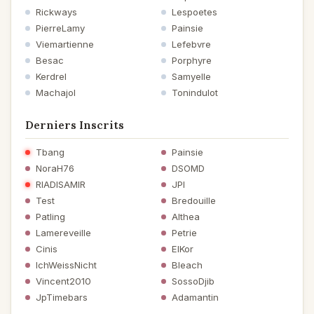
Rickways
Lespoetes
PierreLamy
Painsie
Viemartienne
Lefebvre
Besac
Porphyre
Kerdrel
Samyelle
Machajol
Tonindulot
Derniers Inscrits
Tbang
Painsie
NoraH76
DSOMD
RIADISAMIR
JPI
Test
Bredouille
Patling
Althea
Lamereveille
Petrie
Cinis
ElKor
IchWeissNicht
Bleach
Vincent2010
SossoDjib
JpTimebars
Adamantin