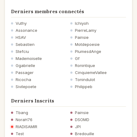
Derniers membres connectés
Vuthy
Ichiyoh
Assonance
PierreLamy
HSAV
Painsie
Sebastien
Motdepoesie
Stefciu
PlumesdAnge
Mademoiselle
Gf
Ggabrielle
Ronintique
Passager
CinquiemeVallee
Ricocha
Tonindulot
Sivilepoete
Philippeb
Derniers Inscrits
Tbang
Painsie
NoraH76
DSOMD
RIADISAMIR
JPI
Test
Bredouille