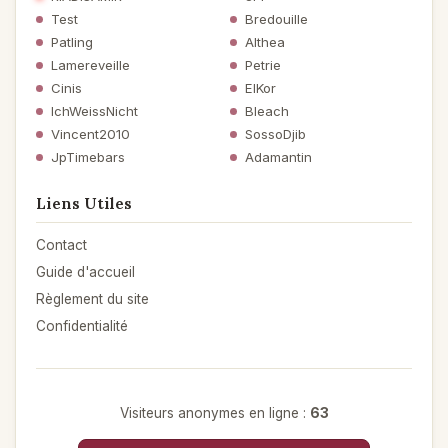
Test
Bredouille
Patling
Althea
Lamereveille
Petrie
Cinis
ElKor
IchWeissNicht
Bleach
Vincent2010
SossoDjib
JpTimebars
Adamantin
Liens Utiles
Contact
Guide d'accueil
Règlement du site
Confidentialité
Visiteurs anonymes en ligne :
63