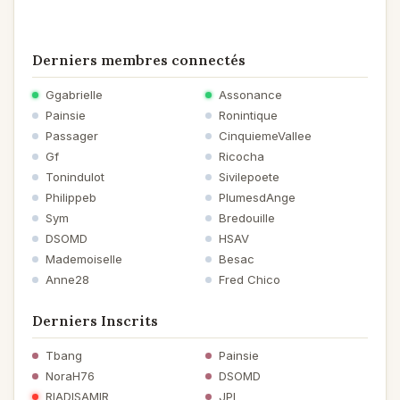
Derniers membres connectés
Ggabrielle
Assonance
Painsie
Ronintique
Passager
CinquiemeVallee
Gf
Ricocha
Tonindulot
Sivilepoete
Philippeb
PlumesdAnge
Sym
Bredouille
DSOMD
HSAV
Mademoiselle
Besac
Anne28
Fred Chico
Derniers Inscrits
Tbang
Painsie
NoraH76
DSOMD
RIADISAMIR
JPI