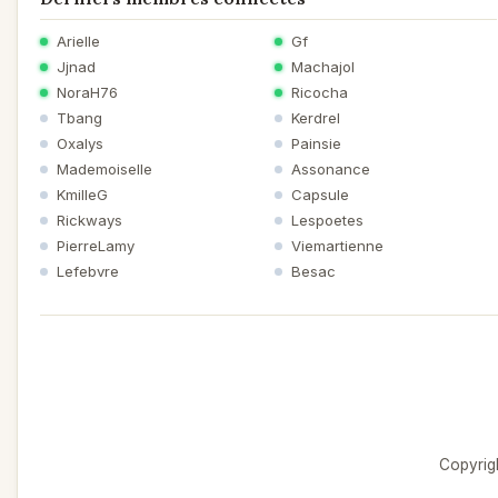
Arielle
Gf
Jjnad
Machajol
NoraH76
Ricocha
Tbang
Kerdrel
Oxalys
Painsie
Mademoiselle
Assonance
KmilleG
Capsule
Rickways
Lespoetes
PierreLamy
Viemartienne
Lefebvre
Besac
Copyrigh