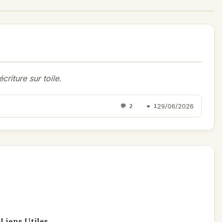
riture sur toile.
29/06/2026
💬 2 ❤️ 1
Liens Utiles