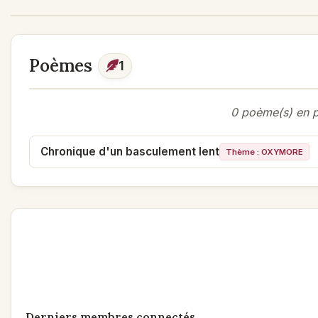
Poèmes
1
0 poème(s) en po
Chronique d'un basculement lent
Thème : OXYMORE
Derniers membres connectés