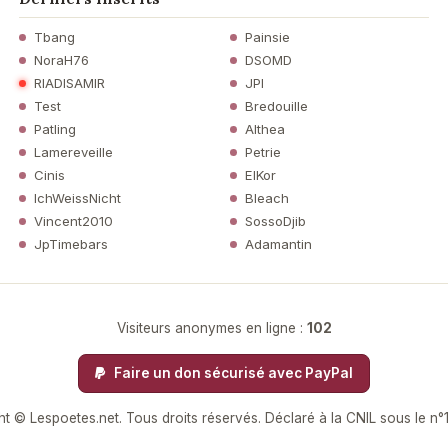
Tbang
Painsie
NoraH76
DSOMD
RIADISAMIR
JPI
Test
Bredouille
Patling
Althea
Lamereveille
Petrie
Cinis
ElKor
IchWeissNicht
Bleach
Vincent2010
SossoDjib
JpTimebars
Adamantin
Visiteurs anonymes en ligne :
102
Faire un don sécurisé avec PayPal
t © Lespoetes.net. Tous droits réservés. Déclaré à la CNIL sous le n